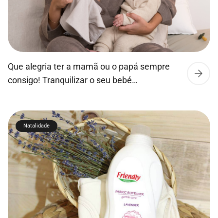
Que alegria ter a mamã ou o papá sempre
consigo! Tranquilizar o seu bebé
quando tem de se ausentar, vai para os
avós ou para a creche, nunca foi tão fácil. O
peluche You&Me foi concebido para
Natalidade
transportar o cheiro dos papás e tranquilizar
o bebé. É composto por 2 partes amovíveis:
Porque um bebé sereno é sinónimo de
família harmoniosa! Não […]