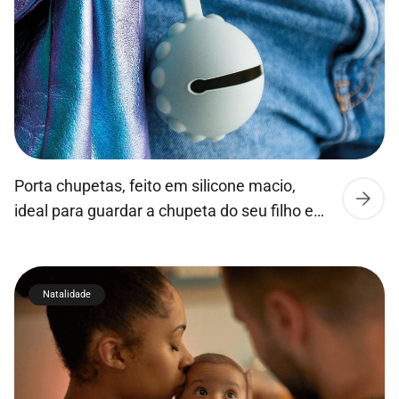
um […]
Porta chupetas, feito em silicone macio,
ideal para guardar a chupeta do seu filho em
casa ou num passeio. Prático para viajar,
inclui uma prática alça que possibilita
prendê-la ao carrinho de bebé ou ao muda
Natalidade
fraldas. Garantia de qualidade, é feita em
silicone macio natural, sem BPA, em
conformidade com os padrões aplicáveis.
Fácil […]