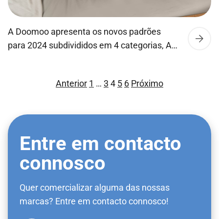
A Doomoo apresenta os novos padrões
para 2024 subdivididos em 4 categorias, A
Silver Lining, Dear Mother Earth, Head In
The Clouds & In The Garden.
Paginação
Anterior
1
…
3
4
5
6
Próximo
dos
conteúdos
Entre em contacto
connosco
Quer comercializar alguma das nossas
marcas? Entre em contacto connosco!