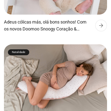
Adeus cólicas más, olá bons sonhos! Com
os novos Doomoo Snoogy Coração &
Nuvem nunca foi tão fácil garantir que o seu
bebé não sofra de cólicas. O Snoogy contém
uma pequena almofada de aquecimento
Natalidade
removível com sementes de lavanda. O seu
calor reconfortante ajuda a aliviar a dor de
estômago do bebé e exala […]