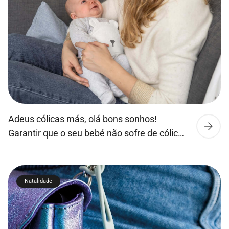
segurança e conforto nos primeiros anos de
vida. […]
Adeus cólicas más, olá bons sonhos!
Garantir que o seu bebé não sofre de cólicas
nunca foi tão fácil. Feito de algodão
orgânico, o Easy Dream contém uma
pequena almofada de aquecimento
Natalidade
removível com sementes de colza e
lavanda. O seu calor reconfortante ajuda a
aliviar a dor de estômago do bebé e exala