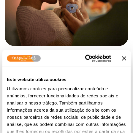
A chupeta Philips Avent Soothie foi
concebida para estimular o movimento de
sucção natural do bebé. O escudo curvo e
em forma de coração, adapta-se os
Este website utiliza cookies
contornos naturais do pequenino rosto do
Utilizamos cookies para personalizar conteúdo e
Natalidade
anúncios, fornecer funcionalidades de redes sociais e
bebé. Design de peça única e fabricada em
analisar o nosso tráfego. Também partilhamos
silicone de grau médico. Recomendada para
informações acerca da sua utilização do site com os
bebés prematuros ou recém-nascidos.
nossos parceiros de redes sociais, de publicidade e de
Distribuída em hospitais por toda […]
análise, que as podem combinar com outras informações
que lhes forneceu ou recolhidas por estes a partir da sua