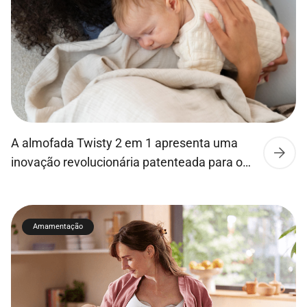
toque, mas também durável e higiénica,
repelindo […]
A almofada Twisty 2 em 1 apresenta uma
inovação revolucionária patenteada para os
futuros pais! Ultra luxuosa com o seu
enchimento silencioso de microesferas,
esta almofada de algodão orgânico oferece
Amamentação
suavidade e conforto. Graças ao seu
sistema de transferência inteligente e fácil,
pode agora desfrutar de 2 almofadas em 1
para um relaxamento personalizado. O […]