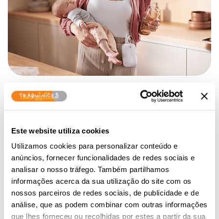
Mãos livres. Mais tempo para a mãe.
Prepare-se para a chegada do novo
membro da família com este conjunto de
iniciação da bombas tira-leite elétrica dupla
Este website utiliza cookies
mãos livres. Tem tudo o que precisa para
Utilizamos cookies para personalizar conteúdo e
Amamentação
anúncios, fornecer funcionalidades de redes sociais e
extrair e armazenar leite materno, e
analisar o nosso tráfego. Também partilhamos
alimentar o bebé desde o primeiro dia,
informações acerca da sua utilização do site com os
incluindo almofadas e diafragmas o peito,
nossos parceiros de redes sociais, de publicidade e de
discos, biberões […]
análise, que as podem combinar com outras informações
que lhes forneceu ou recolhidas por estes a partir da sua