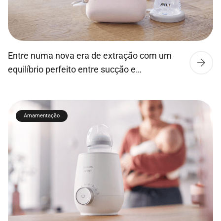
Entre numa nova era de extração com um
equilíbrio perfeito entre sucção e
estimulação do mamilo inspirado na forma
natural como os bebés bebem. A bomba
tira-leite elétrica Philips Avent mantém o
Amamentação
fluxo do leite num nível ideal e adapta-se
suavemente ao tamanho e à forma do seu
mamilo. A tecnologia Natural Motion
permite um […]