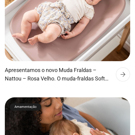
muda-fraldas Softy não é apenas suave ao
toque, mas também durável e higiénica,
repelindo […]
Apresentamos o novo Muda Fraldas –
Nattou – Rosa Velho. O muda-fraldas Softy
transforma a amamentação numa
brincadeira de criança. O inovador muda-
fraldas de espuma PU pode ser utilizado
Amamentação
sem cobertura, poupando tempo e
facilitando cada troca! A espuma PU do
muda-fraldas Softy não é apenas suave ao