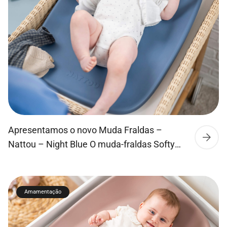
Apresentamos o novo Muda Fraldas –
Nattou – Night Blue O muda-fraldas Softy
transforma a amamentação numa
brincadeira de criança. O inovador muda-
fraldas de espuma PU pode ser utilizado
Amamentação
sem cobertura, poupando tempo e
facilitando cada troca! A espuma PU do