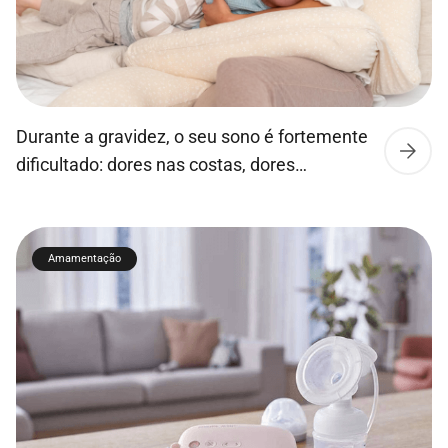
Durante a gravidez, o seu sono é fortemente
dificultado: dores nas costas, dores
lombares, puxões na parte inferior da
barriga, pernas pesadas… Para aliviar todos
estes males que perturbam a sua vida
Amamentação
quotidiana e a impedem de ter um sono de
qualidade, concebemos esta almofada XXL
em fibra para tornar as suas noites
verdadeiros momentos […]