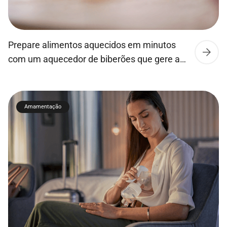
Prepare alimentos aquecidos em minutos
com um aquecedor de biberões que gere a
temperatura por si. O sensor de controlo
inteligente da temperatura ajusta
automaticamente o padrão de aquecimento
Amamentação
para que o aquecedor aqueça de forma
rápida e uniforme. O controlo inteligente da
temperatura seleciona o modo de
aquecimento ideal Defina o volume de leite,
[…]