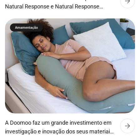
Natural Response e Natural Response
Airfree permitem que o leite flua apenas
quando o bebé bebe ativamente, para que
Amamentação
este possa beber, engolir e respirar tal como
no peito da mãe. Os bebés conseguem
succionar, engolir e respirar ao seu ritmo
natural, tal como no peito. O que faz com […]
A Doomoo faz um grande investimento em
investigação e inovação dos seus materiais,