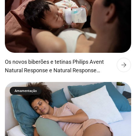
Os novos biberões e tetinas Philips Avent
Natural Response e Natural Response
Airfree permitem que o leite flua apenas
quando o bebé bebe ativamente, para que
Amamentação
este possa beber, engolir e respirar tal como
no peito da mãe. Os bebés conseguem
succionar, engolir e respirar ao seu ritmo
natural, tal como no peito. O que faz com […]