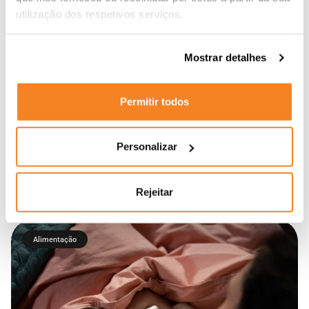
utilização dos respetivos serviços.
Mostrar detalhes
Permitir todos
Personalizar
Um porta chupetas fabricado 100% silicone
de grau alimentar! Este porta chupetas para
Rejeitar
além de manter a chupeta sempre limpa,
pode se fixar em carrinhos de passeio ou
Alimentação
malas, sendo portátil e fácil de transportar
devido ao seu tamanho compacto.