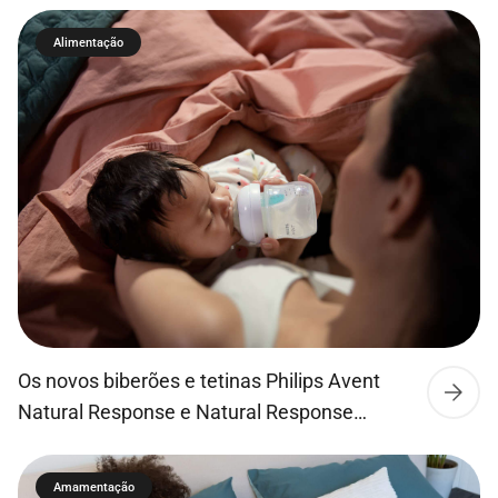
pode se fixar em carrinhos de passeio ou
Alimentação
malas, sendo portátil e fácil de transportar
devido ao seu tamanho compacto.
Os novos biberões e tetinas Philips Avent
Natural Response e Natural Response
Airfree permitem que o leite flua apenas
quando o bebé bebe ativamente, para que
Amamentação