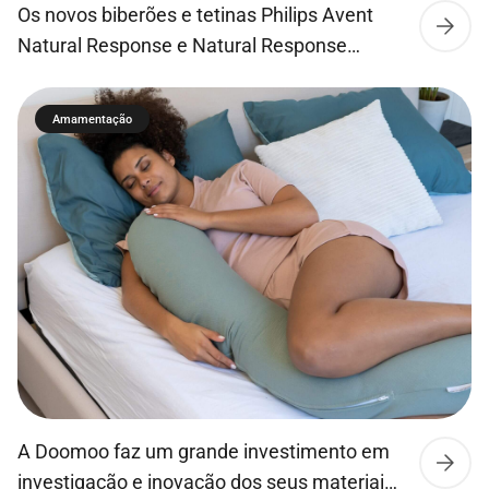
Os novos biberões e tetinas Philips Avent
Natural Response e Natural Response
Airfree permitem que o leite flua apenas
quando o bebé bebe ativamente, para que
Amamentação
este possa beber, engolir e respirar tal como
no peito da mãe. Os bebés conseguem
succionar, engolir e respirar ao seu ritmo
natural, tal como no peito. O que faz com […]
A Doomoo faz um grande investimento em
investigação e inovação dos seus materiais,