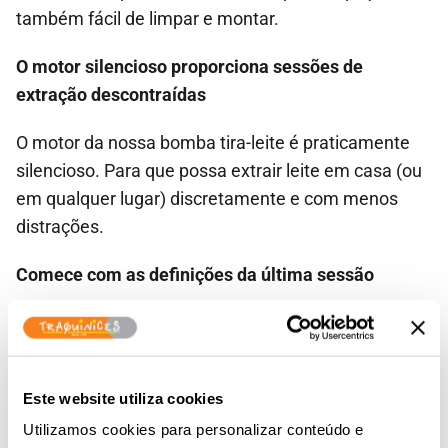
também fácil de limpar e montar.
O motor silencioso proporciona sessões de
extração descontraídas
O motor da nossa bomba tira-leite é praticamente
silencioso. Para que possa extrair leite em casa (ou
em qualquer lugar) discretamente e com menos
distrações.
Comece com as definições da última sessão
A função de memória grava automaticamente as
suas últimas definições de estimulação e extração.
Assim, tudo o que precisa de fazer é pôr-se
Este website utiliza cookies
confortável e premir o botão de arranque.
Utilizamos cookies para personalizar conteúdo e