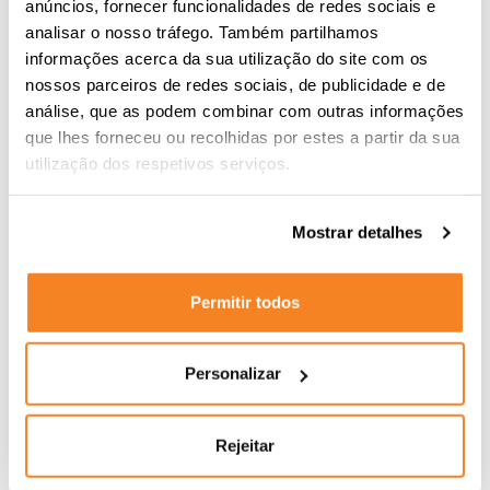
Interrompa sempre que quiser
anúncios, fornecer funcionalidades de redes sociais e
analisar o nosso tráfego. Também partilhamos
O controlo está nas mãos da utilizadora. Com a
informações acerca da sua utilização do site com os
nossos parceiros de redes sociais, de publicidade e de
função de pausa/iniciar, com um único toque pode
análise, que as podem combinar com outras informações
interromper e retomar a sessão quando quiser.
que lhes forneceu ou recolhidas por estes a partir da sua
utilização dos respetivos serviços.
Mostrar detalhes
Permitir todos
Personalizar
Rejeitar