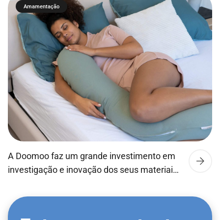
quando o bebé bebe ativamente, para que
Amamentação
este possa beber, engolir e respirar tal como
no peito da mãe. Os bebés conseguem
succionar, engolir e respirar ao seu ritmo
natural, tal como no peito. O que faz com […]
A Doomoo faz um grande investimento em
investigação e inovação dos seus materiais,
sendo sustentáveis e de elevada qualidade!
Desta forma garante um maior conforto
tanto para os bebés como para os seus