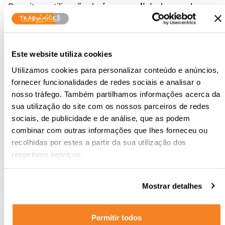
Permite a utilização de
água
ou
elixir
de acordo com
a preferência de cada consumidor!
Os jatos de água irão permitir a limpeza eficaz entre
Este website utiliza cookies
os dentes, sendo estas as zonas onde se
Utilizamos cookies para personalizar conteúdo e anúncios,
desenvolvem mais cáries!
fornecer funcionalidades de redes sociais e analisar o
nosso tráfego. Também partilhamos informações acerca da
Um irrigador apto para todos, é
100% seguro
e
sua utilização do site com os nossos parceiros de redes
recomendado
para consumidores com
próteses,
sociais, de publicidade e de análise, que as podem
periodontia e ortodontia
!
combinar com outras informações que lhes forneceu ou
recolhidas por estes a partir da sua utilização dos
respetivos serviços.
Mostrar detalhes
Permitir todos