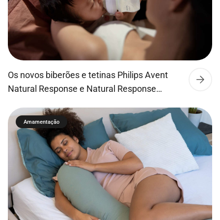
Os novos biberões e tetinas Philips Avent
Natural Response e Natural Response
Airfree permitem que o leite flua apenas
quando o bebé bebe ativamente, para que
Amamentação
este possa beber, engolir e respirar tal como
no peito da mãe. Os bebés conseguem
succionar, engolir e respirar ao seu ritmo
natural, tal como no peito. O que faz com […]