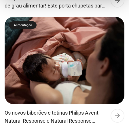
de grau alimentar! Este porta chupetas para
além de manter a chupeta sempre limpa,
pode se fixar em carrinhos de passeio ou
Alimentação
malas, sendo portátil e fácil de transportar
devido ao seu tamanho compacto.
Os novos biberões e tetinas Philips Avent
Natural Response e Natural Response
Airfree permitem que o leite flua apenas