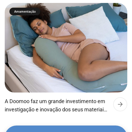
quando o bebé bebe ativamente, para que
Amamentação
este possa beber, engolir e respirar tal como
no peito da mãe. Os bebés conseguem
succionar, engolir e respirar ao seu ritmo
natural, tal como no peito. O que faz com […]
A Doomoo faz um grande investimento em
investigação e inovação dos seus materiais,
sendo sustentáveis e de elevada qualidade!
Desta forma garante um maior conforto